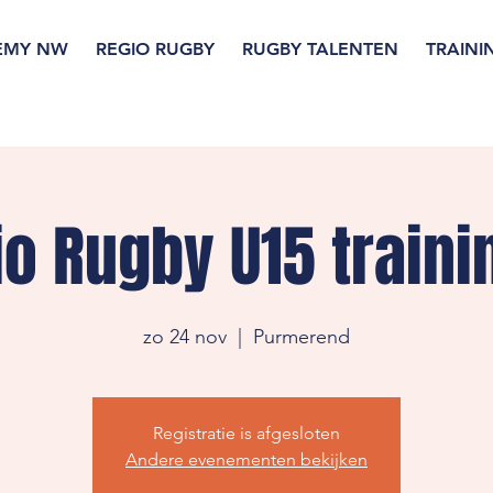
EMY NW
REGIO RUGBY
RUGBY TALENTEN
TRAINI
io Rugby U15 traini
zo 24 nov
  |  
Purmerend
Registratie is afgesloten
Andere evenementen bekijken